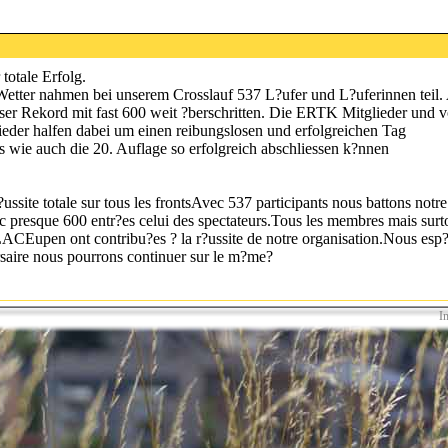
totale Erfolg.
etter nahmen bei unserem Crosslauf 537 L?ufer und L?uferinnen teil.
er Rekord mit fast 600 weit ?berschritten. Die ERTK Mitglieder und v
eder halfen dabei um einen reibungslosen und erfolgreichen Tag
s wie auch die 20. Auflage so erfolgreich abschliessen k?nnen
ussite totale sur tous les frontsAvec 537 participants nous battons notre
ec presque 600 entr?es celui des spectateurs.Tous les membres mais surto
LACEupen ont contribu?es ? la r?ussite de notre organisation.Nous esp
saire nous pourrons continuer sur le m?me?
I
iocross
n
ieren wir wieder unseren 19e Euregiocross
 auf der Webseite unter: Veranstaltung-Euregiocross-Tagesinfo oder de
2025 .
e Teilnahme bei diesem Crossläufen